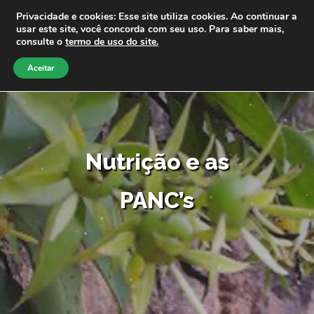
Privacidade e cookies: Esse site utiliza cookies. Ao continuar a
usar este site, você concorda com seu uso. Para saber mais,
consulte o
termo de uso do site.
Aceitar
Nutrição e as
PANC’s