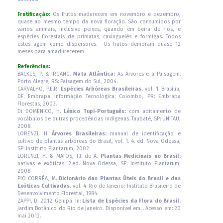
Frutificação:
Os frutos madurecem em novembro e dezembro,
quase ao mesmo tempo da nova floração. São consumidos por
vários animais, inclusive peixes, quando em beira de rios, e
espécies florestais de primatas, caxinguelês e formigas. Todos
estes agem como dispersores. Os frutos demoram quase 12
meses para amadurecerem.
Referências:
BACKES, P. & IRGANG.
Mata Atlântica:
As Árvores e a Paisagem.
Porto Alegre, RS: Paisagem do Sul, 2004.
CARVALHO, P.E.R.
Espécies Arbóreas Brasileiras.
vol. 1. Brasília,
DF: Embrapa Informação Tecnológica; Colombo, PR: Embrapa
Florestas, 2003.
Di DOMENICO, H.
Léxico Tupi-Português:
com aditamento de
vocábulos de outras procedências indígenas. Taubaté, SP: UNITAU,
2008.
LORENZI, H.
Árvores Brasileiras:
manual de identificação e
cultivo de plantas arbóreas do Brasil, vol. 1. 4. ed. Nova Odessa,
SP: Instituto Plantarum, 2002.
LORENZI, H. & MATOS, F.J. de A.
Plantas Medicinais no Brasil:
nativas e exóticas. 2.ed. Nova Odessa, SP: Instituto Plantarum,
2008
PIO CORRÊA, M.
Dicionário das Plantas Úteis do Brasil e das
Exóticas Cultivadas.
vol. 4. Rio de Janeiro: Instituto Brasileiro de
Desenvolvimento Florestal, 1984.
ZAPPI, D. 2012. Genipa. In:
Lista de Espécies da Flora do Brasil.
Jardim Botânico do Rio de Janeiro. Disponível em: . Acesso em: 20
mai 2012.