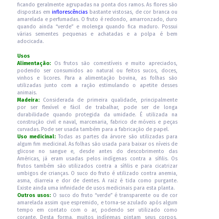
ficando geralmente agrupadas na ponta dos ramos. As flores são
dispostas em
inflorescências
bastante vistosas, de cor branca ou
amarelada e perfumadas. O fruto é redondo, amarronzado, duro
quando ainda “verde” e molenga quando fica maduro. Possui
várias sementes pequenas e achatadas e a polpa é bem
adocicada.
Usos
Alimentação:
Os frutos são comestíveis e muito apreciados,
podendo ser consumidos ao natural ou feitos sucos, doces,
vinhos e licores. Para a alimentação bovina, as folhas são
utilizadas junto com a ração estimulando o apetite desses
animais.
Madeira:
Considerada de primeira qualidade, principalmente
por ser flexível e fácil de trabalhar, pode ser de longa
durabilidade quando protegida da umidade. É utilizada na
construção civil e naval, marcenaria, fabrico de móveis e peças
curvadas. Pode ser usada também para a fabricação de papel.
Uso medicinal:
Todas as partes da árvore são utilizadas para
algum fim medicinal. As folhas são usada para baixar os níveis de
glicose no sangue e, desde antes do descobrimento das
Américas, já eram usadas pelos indígenas contra a sífilis. Os
frutos também são utilizados contra a sífilis e para cicatrizar
umbigos de crianças. O suco do fruto é utilizado contra anemia,
asma, diarreia e dor de dentes. A raiz é tida como purgante.
Existe ainda uma infinidade de usos medicinais para esta planta.
Outros usos:
O suco do fruto “verde” é transparente ou de cor
amarelada assim que espremido, e torna-se azulado após algum
tempo em contato com o ar, podendo ser utilizado como
corante. Desta forma, muitos indígenas pintam seus corpos,