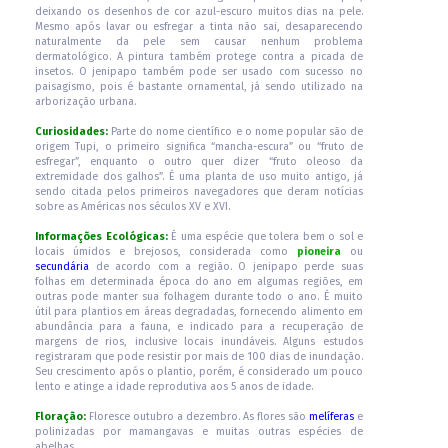
deixando os desenhos de cor azul-escuro muitos dias na pele.
Mesmo após lavar ou esfregar a tinta não sai, desaparecendo
naturalmente da pele sem causar nenhum problema
dermatológico. A pintura também protege contra a picada de
insetos. O jenipapo também pode ser usado com sucesso no
paisagismo, pois é bastante ornamental, já sendo utilizado na
arborização urbana.
Curiosidades:
Parte do nome científico e o nome popular são de
origem Tupi, o primeiro significa “mancha-escura” ou “fruto de
esfregar”, enquanto o outro quer dizer “fruto oleoso da
extremidade dos galhos”. É uma planta de uso muito antigo, já
sendo citada pelos primeiros navegadores que deram notícias
sobre as Américas nos séculos XV e XVI.
Informações Ecológicas:
É uma espécie que tolera bem o sol e
locais úmidos e brejosos, considerada como
pioneira
ou
secundária
de acordo com a região. O jenipapo perde suas
folhas em determinada época do ano em algumas regiões, em
outras pode manter sua folhagem durante todo o ano. É muito
útil para plantios em áreas degradadas, fornecendo alimento em
abundância para a fauna, e indicado para a recuperação de
margens de rios, inclusive locais inundáveis. Alguns estudos
registraram que pode resistir por mais de 100 dias de inundação.
Seu crescimento após o plantio, porém, é considerado um pouco
lento e atinge a idade reprodutiva aos 5 anos de idade.
Floração:
Floresce outubro a dezembro. As flores são
melíferas
e
polinizadas por mamangavas e muitas outras espécies de
abelhas.