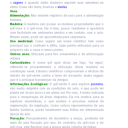
a
vagens
e quando estão maduros expõem suas sementes ao
vento. Essas são leves, brancas e
aladas
.
Usos
Alimentação:
Não existem registros de usos para a alimentação
humana.
Madeira:
A madeira não possui as mesmas propriedades que o
ipê-roxo e o ipê-rosa. Ela é leve, pouco resistente e apodrece
com facilidade em ambientes úmidos e em contato com o solo.
Mesmo assim, pode ser aproveitada para carpintaria.
Uso medicinal:
Como sugere seu nome científico tem como
principal uso o combate à sífilis, cujas partes utilizadas para os
preparos são a casca e ramos jovens.
Outros usos:
Utilizada para fins ornamentais e de arborização
urbana.
Curiosidades:
O nome ipê quer dizer, em Tupi, “na água”,
referindo-se provavelmente a utilização dessa madeira na
construção naval. Estudos científicos comprovaram a eficácia do
extrato de ipê-verde contra a larva do mosquito
Aedes aegypti
,
que é o principal transmissor da dengue.
Informações Ecológicas:
O ipê-verde é uma espécie
pioneira
,
não muito exigente com as condições do solo, e que pode ser
planta em locais secos e em pleno sol. Por isso, é muito indicada
para a recuperação de áreas degradas. Ela cria sombra para as
espécies secundárias, o que acelera o processo natural de
regeneração da vegetação. Como outros representantes da sua
família botânica, perde totalmente suas folhas em determinada
época do ano.
Floração:
Principalmente de dezembro a março, podendo ter
mais de uma floração por ano. Ao contrário do ipê-roxo e do
ipê-rosa, este floresce com a árvore ainda coberta de folhas.