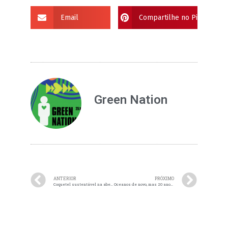
Email
Compartilhe no Pinterest
Green Nation
ANTERIOR
PRÓXIMO
Coquetel sustentável na abertura do Green Nation
Oceanos de novo, mas 20 anos depois